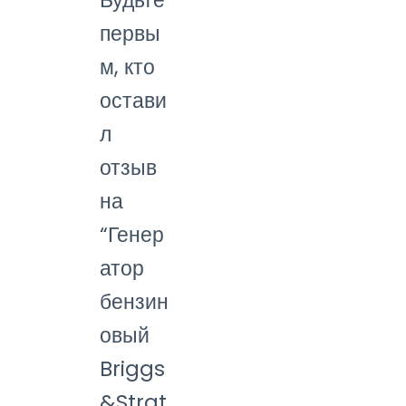
первы
м, кто
остави
л
отзыв
на
“Генер
атор
бензин
овый
Briggs
&Strat