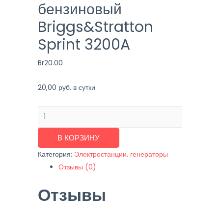
бензиновый
Briggs&Stratton
Sprint 3200A
Br
20.00
20,00 руб. в сутки
Количество
товара
Генератор
В КОРЗИНУ
бензиновый
Категория:
Электростанции, генераторы
Briggs&Stratton
Отзывы (0)
Sprint
Отзывы
3200A