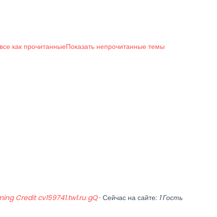
все как прочитанные
Показать непрочитанные темы
ing Credit cv159741.tw1.ru gQ
·
Сейчас на сайте:
1 Гость