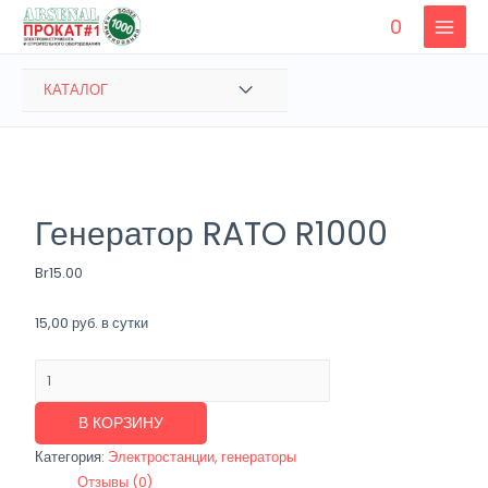
Перейти
0
к
MAIN
содержимому
MENU
ПЕРЕКЛЮЧАТЕЛЬ
КАТАЛОГ
МЕНЮ
Генератор RATO R1000
Br
15.00
15,00 руб. в сутки
Количество
товара
Генератор
В КОРЗИНУ
RATO
Категория:
Электростанции, генераторы
R1000
Отзывы (0)