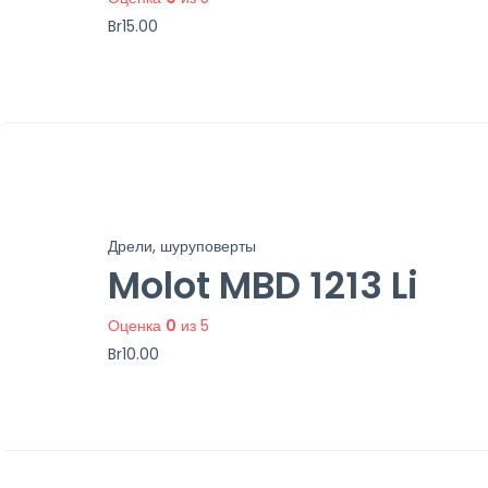
Br
15.00
Дрели, шуруповерты
Molot MBD 1213 Li
Оценка
0
из 5
Br
10.00