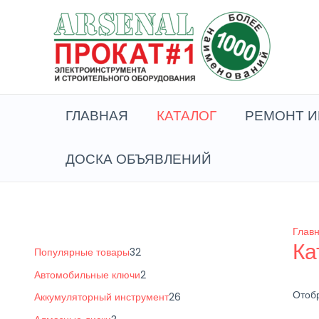
Перейти
к
содержимому
ГЛАВНАЯ
КАТАЛОГ
РЕМОНТ И
ДОСКА ОБЪЯВЛЕНИЙ
Глав
Ка
3
Популярные товары
32
2
2
Автомобильные ключи
2
т
т
Отобр
2
Аккумуляторный инструмент
26
о
о
6
3