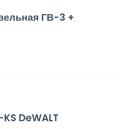
овельная ГВ-3 +
-KS DeWALT