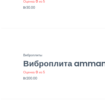
Оценка
0
из 5
Br
30.00
Виброплиты
Виброплита ammann
Оценка
0
из 5
Br
200.00