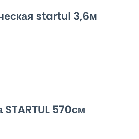
еская startul 3,6м
а STARTUL 570см