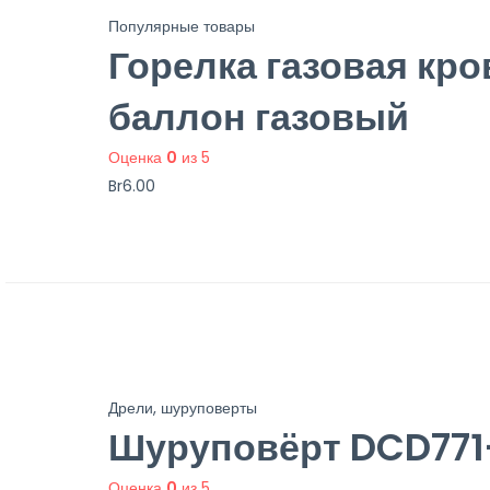
Популярные товары
Горелка газовая кр
баллон газовый
Оценка
0
из 5
Br
6.00
Дрели, шуруповерты
Шуруповёрт DCD771
Оценка
0
из 5