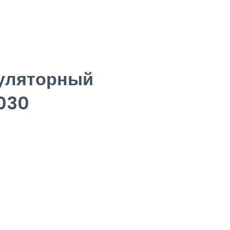
муляторный
030