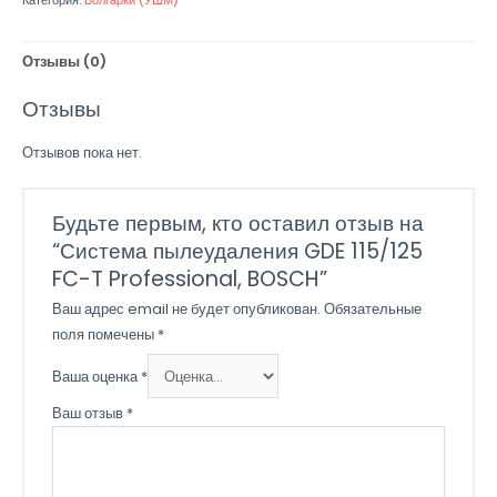
Категория:
Болгарки (УШМ)
пылеудаления
GDE
115/125
Отзывы (0)
FC-
Отзывы
T
Professional,
Отзывов пока нет.
BOSCH
Будьте первым, кто оставил отзыв на
“Система пылеудаления GDE 115/125
FC-T Professional, BOSCH”
Ваш адрес email не будет опубликован.
Обязательные
поля помечены
*
Ваша оценка
*
Ваш отзыв
*