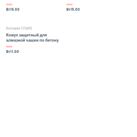
Оценка
Br
15.00
Оценка
Br
15.00
0
0
из
из
5
5
Болгарки (УШМ)
Кожух защитный для
алмазной чашки по бетону
Оценка
Br
11.00
0
из
5
Quick Links