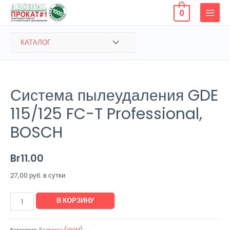
Перейти
0
к
MAIN
содержимому
MENU
ПЕРЕКЛЮЧАТЕЛЬ
КАТАЛОГ
МЕНЮ
Система пылеудаления GDE
115/125 FC-T Professional,
BOSCH
Br
11.00
27,00 руб. в сутки
Количество
В КОРЗИНУ
товара
Система