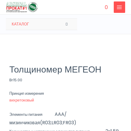
Перейти
0
к
MAIN
содержимому
MENU
ПЕРЕКЛЮЧАТЕЛЬ
КАТАЛОГ
МЕНЮ
Толщиномер МЕГЕОН
Br
15.00
Принцип измерения
вихретоковый
AAA/
Элементы питания
мизинчиковая(R03;LR03;FR03)