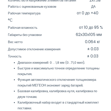
2х1.5B
Количество и напряжение элементов питания
Работа с оцинкованным кузовом ДА
от 0 до +40
Рабочая температура
°С
от 10 до 95 %
Рабочая влажность
62х30х105 мм
Габариты без упаковки
0.064 кг
Вес нетто
± 0.03
Допустимое отклонение измерения
± 0.03
Точность
Диапазон измерений: 0 … 1,8 мм (0…71,0 мил);
Быстрое и максимально точное определение толщины
покрытия;
Функция автоматического отключения толщиномера
покрытий МЕГЕОН экономит заряд батарей;
Базовая калибровка, калибровка нуля, калибровка по
двум точкам;
Калибровочный набор входит в стандартный комплект
поставки;