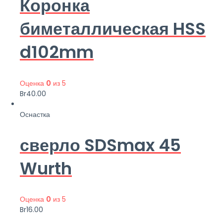
Коронка
биметаллическая HSS
d102mm
Оценка
0
из 5
Br
40.00
Оснастка
сверло SDSmax 45
Wurth
Оценка
0
из 5
Br
16.00