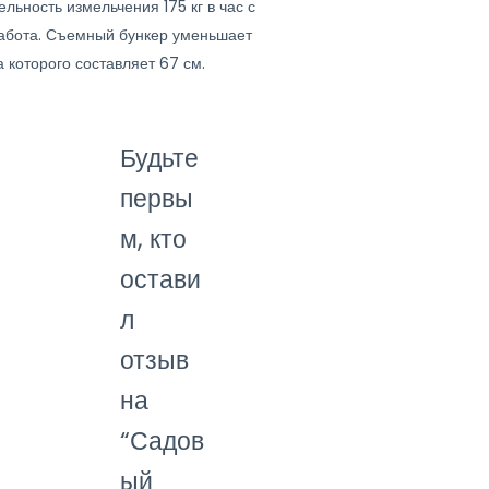
ьность измельчения 175 кг в час с
работа. Съемный бункер уменьшает
 которого составляет 67 см.
Будьте
первы
м, кто
остави
л
отзыв
на
“Садов
ый