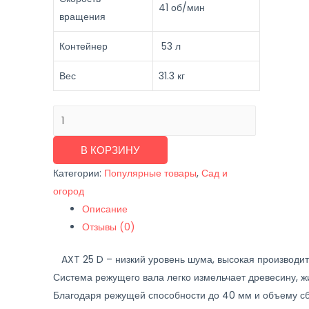
41 об/мин
вращения
Контейнер
53 л
Вес
31.3 кг
Количество
товара
Садовый
В КОРЗИНУ
измельчитель
Категории:
Популярные товары
,
Сад и
веток
огород
Bosch
Описание
AXT
Отзывы (0)
25
D
AXT 25 D – низкий уровень шума, высокая производит
Система режущего вала легко измельчает древесину, ж
Благодаря режущей способности до 40 мм и объему сб