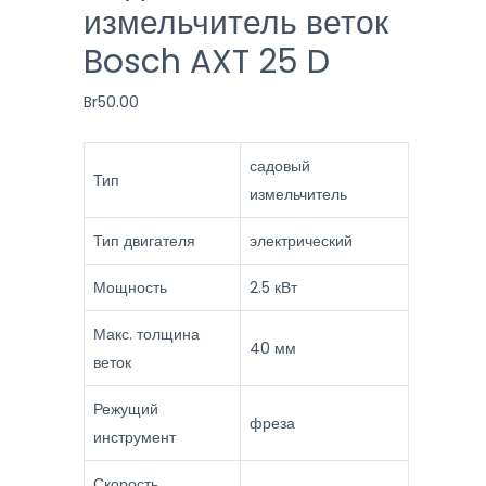
измельчитель веток
Bosch AXT 25 D
Br
50.00
садовый
Тип
измельчитель
Тип двигателя
электрический
Мощность
2.5 кВт
Макс. толщина
40 мм
веток
Режущий
фреза
инструмент
Скорость