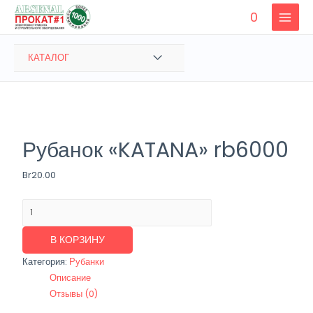
Перейти
0
к
MAIN
содержимому
MENU
ПЕРЕКЛЮЧАТЕЛЬ
КАТАЛОГ
МЕНЮ
Рубанок «KATANA» rb6000
Br
20.00
Количество
товара
Рубанок
В КОРЗИНУ
"KATANA"
Категория:
Рубанки
rb6000
Описание
Отзывы (0)