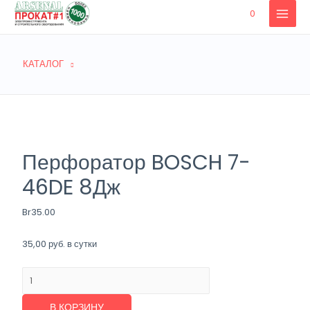
Перейти
0
MAIN
к
содержимому
MENU
КАТАЛОГ
Перфоратор BOSCH 7-
46DE 8Дж
Br
35.00
35,00 руб. в сутки
Количество
товара
Перфоратор
В КОРЗИНУ