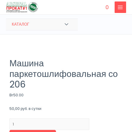
Перейти
0
к
MAIN
содержимому
MENU
ПЕРЕКЛЮЧАТЕЛЬ
КАТАЛОГ
МЕНЮ
Машина
паркетошлифовальная со
206
Br
50.00
50,00 руб. в сутки
Количество
товара