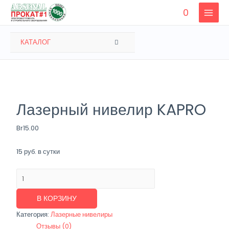
Перейти
0
к
MAIN
содержимому
MENU
ПЕРЕКЛЮЧАТЕЛЬ
КАТАЛОГ
МЕНЮ
Лазерный нивелир KAPRO
Br
15.00
15 руб. в сутки
Количество
товара
Лазерный
В КОРЗИНУ
нивелир
Категория:
Лазерные нивелиры
KAPRO
Отзывы (0)