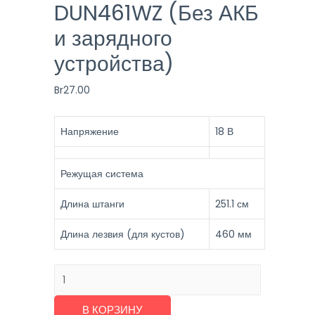
DUN461WZ (Без АКБ
и зарядного
устройства)
Br
27.00
Напряжение
18 В
Режущая система
Длина штанги
251.1 см
Длина лезвия (для кустов)
460 мм
Количество
товара
Кусторез
В КОРЗИНУ