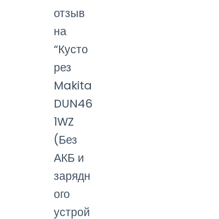
отзыв
на
“Кусто
рез
Makita
DUN46
1WZ
(Без
АКБ и
зарядн
ого
устрой