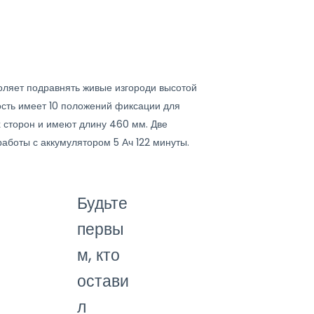
воляет подравнять живые изгороди высотой
ость имеет 10 положений фиксации для
х сторон и имеют длину 460 мм. Две
аботы с аккумулятором 5 Ач 122 минуты.
Будьте
первы
м, кто
остави
л