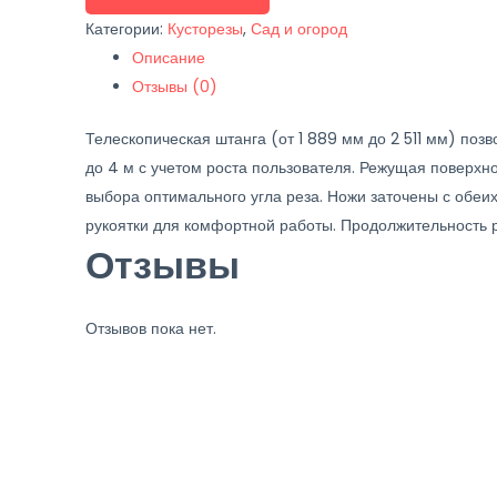
Makita
Категории:
Кусторезы
,
Сад и огород
DUN461WZ
Описание
(Без
Отзывы (0)
АКБ
и
Телескопическая штанга (от 1 889 мм до 2 511 мм) поз
зарядного
до 4 м с учетом роста пользователя. Режущая поверхн
устройства)
выбора оптимального угла реза. Ножи заточены с обеи
рукоятки для комфортной работы. Продолжительность р
Отзывы
Отзывов пока нет.