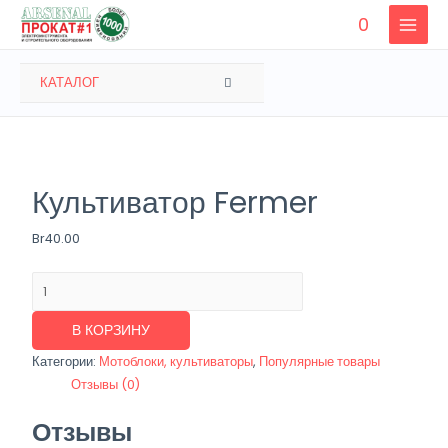
Перейти
0
к
MAIN
содержимому
MENU
ПЕРЕКЛЮЧАТЕЛЬ
КАТАЛОГ
МЕНЮ
Культиватор Fermer
Br
40.00
Количество
товара
Культиватор
В КОРЗИНУ
Fermer
Категории:
Мотоблоки, культиваторы
,
Популярные товары
Отзывы (0)
Отзывы