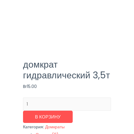
домкрат
гидравлический 3,5т
Br
15.00
Количество
товара
домкрат
В КОРЗИНУ
гидравлический
Категория:
Домкраты
3,5т