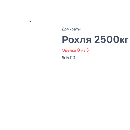
Домкраты
Рохля 2500кг
Оценка
0
из 5
Br
15.00