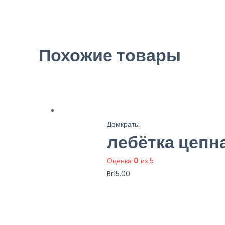
Похожие товары
Домкраты
лебётка цепн
Оценка
0
из 5
Br
15.00