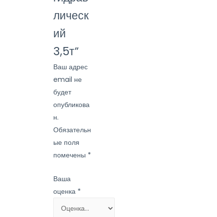
лическ
ий
3,5т”
Ваш адрес
email не
будет
опубликова
н.
Обязательн
ые поля
помечены
*
Ваша
оценка
*