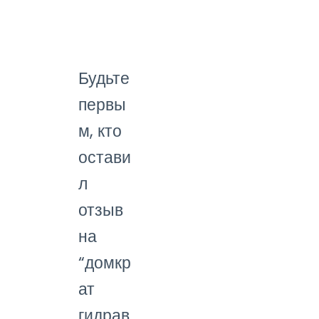
Будьте
первы
м, кто
остави
л
отзыв
на
“домкр
ат
гидрав