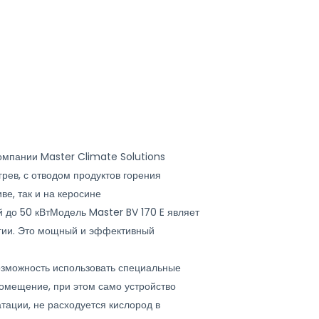
омпании Master Climate Solutions
ев, с отводом продуктов горения
ве, так и на керосине
й до 50 кВтМодель Master BV 170 E являет
огии. Это мощный и эффективный
возможность использовать специальные
помещение, при этом само устройство
атации, не расходуется кислород в