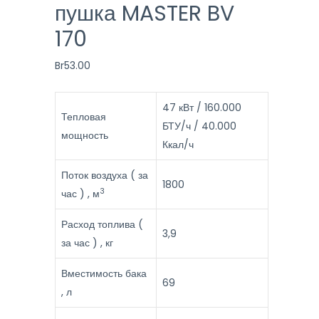
пушка MASTER BV
170
Br
53.00
47 кВт / 160.000
Тепловая
БТУ/ч / 40.000
мощность
Ккал/ч
Поток воздуха ( за
1800
3
час ) , м
Расход топлива (
3,9
за час ) , кг
Вместимость бака
69
, л