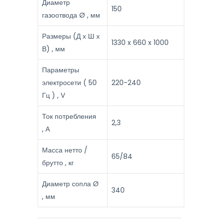
Диаметр
150
газоотвода Ø , мм
Размеры (Д х Ш х
1330 x 660 x 1000
В) , мм
Параметры
электросети ( 50
220-240
Гц ) , V
Ток потребления
2,3
, А
Масса нетто /
65/84
брутто , кг
Диаметр сопла Ø
340
, мм