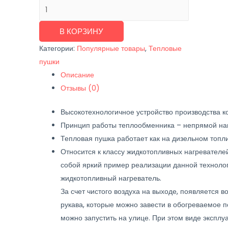
Количество
товара
Дизельная
В КОРЗИНУ
тепловая
Категории:
Популярные товары
,
Тепловые
пушка
пушки
MASTER
Описание
BV
Отзывы (0)
170
Высокотехнологичное устройство производства к
Принцип работы теплообменника – непрямой нагр
Тепловая пушка работает как на дизельном топли
Относится к классу жидкотопливных нагревателе
собой яркий пример реализации данной технол
жидкотопливный нагреватель.
За счет чистого воздуха на выходе, появляется 
рукава, которые можно завести в обогреваемое 
можно запустить на улице. При этом виде эксплу