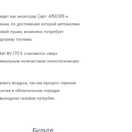
дет как аксессуар (арт. 4150.105 и
ании, по достижении которой автоматика
ловой пушки, возможно потребует
догреву топлива.
er BV 170 E становится сверх
симальным количеством технологических
жего воздуха, так как процесс горения
монтаж в обязательном порядке
выходном газовом патрубке.
Будьте