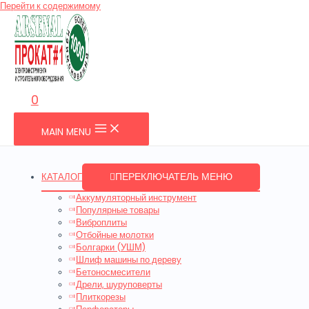
Перейти к содержимому
0
MAIN MENU
ПЕРЕКЛЮЧАТЕЛЬ МЕНЮ
КАТАЛОГ
Аккумуляторный инструмент
Популярные товары
Виброплиты
Отбойные молотки
Болгарки (УШМ)
Шлиф машины по дереву
Бетоносмесители
Дрели, шуруповерты
Плиткорезы