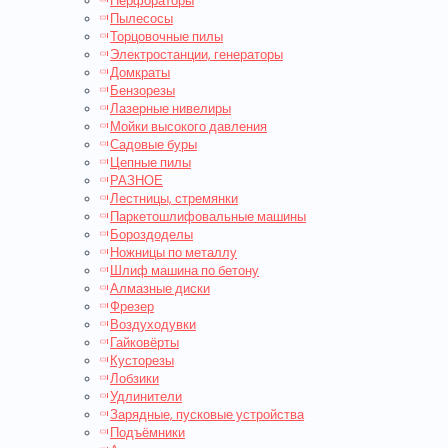
Перфораторы
Пылесосы
Торцовочные пилы
Электростанции, генераторы
Домкраты
Бензорезы
Лазерные нивелиры
Мойки высокого давления
Садовые буры
Цепные пилы
РАЗНОЕ
Лестницы, стремянки
Паркетошлифовальные машины
Бороздоделы
Ножницы по металлу
Шлиф машина по бетону
Алмазные диски
Фрезер
Воздуходувки
Гайковёрты
Кусторезы
Лобзики
Удлинители
Зарядные, пусковые устройства
Подъёмники