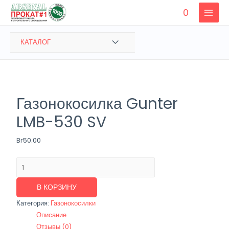
Перейти
0
к
MAIN
содержимому
MENU
ПЕРЕКЛЮЧАТЕЛЬ
КАТАЛОГ
МЕНЮ
Газонокосилка Gunter
LMB-530 SV
Br
50.00
Количество
товара
Газонокосилка
В КОРЗИНУ
Gunter
Категория:
Газонокосилки
LMB-
Описание
530
Отзывы (0)