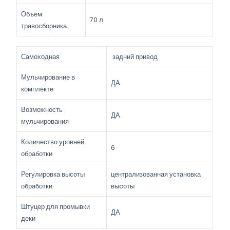
Объём
70 л
травосборника
Самоходная
задний привод
Мульчирование в
ДА
комплекте
Возможность
ДА
мульчирования
Количество уровней
6
обработки
Регулировка высоты
централизованная установка
обработки
выcоты
Штуцер для промывки
ДА
деки