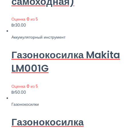
самоходная)
Оценка
0
из 5
Br
30.00
Аккумуляторный инструмент
Газонокосилка Makita
LM001G
Оценка
0
из 5
Br
50.00
Газонокосилки
Газонокосилка