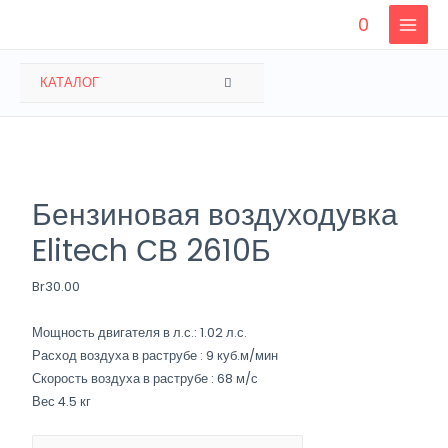
Перейти
0
к
MAIN
содержимому
MENU
ПЕРЕКЛЮЧАТЕЛЬ
КАТАЛОГ
МЕНЮ
Бензиновая воздуходувка
Elitech СВ 2610Б
Br
30.00
Мощность двигателя в л.с.: 1.02 л.с.
Расход воздуха в раструбе : 9 куб.м/мин
Скорость воздуха в раструбе : 68 м/с
Вес 4.5 кг
Количество