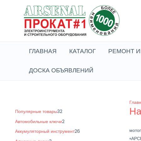
Перейти
к
содержимому
ГЛАВНАЯ
КАТАЛОГ
РЕМОНТ И
ДОСКА ОБЪЯВЛЕНИЙ
Глав
На
3
Популярные товары
32
2
2
Автомобильные ключи
2
т
т
мотоп
2
Аккумуляторный инструмент
26
о
«АРС
о
6
3