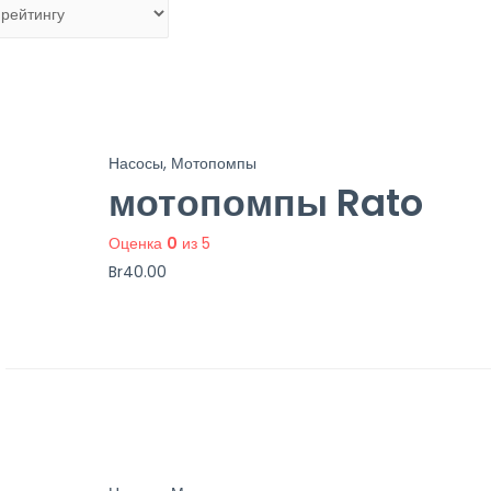
Насосы, Мотопомпы
мотопомпы Rato
Оценка
0
из 5
Br
40.00