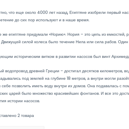
тно, что еще около 4000 лет назад, Египтяне изобрели первый нас
етение до сих пор используют и в наше время.
е же египтяне придумали «Норию». Нория – это цепь из емкостей, 
. Движущей силой колеса было течение Нила или сила рабов. Один
ющим историческим витком в развитии насосов был винт Архимеда.
й водопровод древней Греции – достигал десятков километров, во
адывались под землей на глубине 18 метров, а внутри могли разой
 себе позволить иметь воду внутри их домов. Она подавалась с п
ских царей было множество красивейших фонтанов. И все это дост
тия истории насосов.
ставлено 2 товара