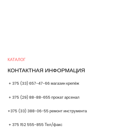
р
а
о
а
р
в
о
а
в
р
о
в
Quick Links
КАТАЛОГ
КОНТАКТНАЯ ИНФОРМАЦИЯ
+ 375 (33) 657-47-66 магазин крепёж
+ 375 (29) 88-88-655 прокат арсенал
+375 (33) 388-06-55 ремонт инструмента
+ 375 152 555-855 Тел/факс