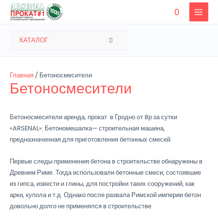
Перейти
0
к
MAIN
содержимому
MENU
ПЕРЕКЛЮЧАТЕЛЬ
КАТАЛОГ
МЕНЮ
Главная
/ Бетоносмесители
Бетоносмесители
Бетоносмесители аренда, прокат в Гродно от 8р за сутки
«ARSENAL». Бетономешалка— строительная машина,
предназначенная для приготовления бетонных смесей.
Первые следы применения бетона в строительстве обнаружены в
Древнем Риме. Тогда использовали бетонные смеси, состоявшие
из гипса, извести и глины, для постройки таких сооружений, как
арки, купола и т.д. Однако после развала Римской империи бетон
довольно долго не применялся в строительстве.