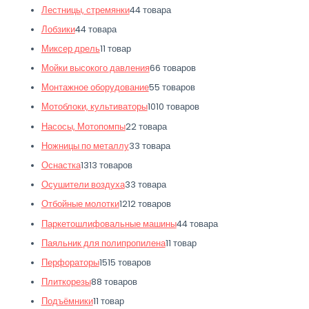
Лестницы, стремянки
4
4 товара
Лобзики
4
4 товара
Миксер дрель
1
1 товар
Мойки высокого давления
6
6 товаров
Монтажное оборудование
5
5 товаров
Мотоблоки, культиваторы
10
10 товаров
Насосы, Мотопомпы
2
2 товара
Ножницы по металлу
3
3 товара
Оснастка
13
13 товаров
Осушители воздуха
3
3 товара
Отбойные молотки
12
12 товаров
Паркетошлифовальные машины
4
4 товара
Паяльник для полипропилена
1
1 товар
Перфораторы
15
15 товаров
Плиткорезы
8
8 товаров
Подъёмники
1
1 товар