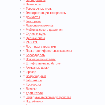
Перфораторы
Пылесосы
Торцовочные пилы
Электростанции, генераторы
Домкраты
Бензорезы
Лазерные нивелиры
Мойки высокого давления
Садовые буры
Цепные пилы
РАЗНОЕ
Лестницы, стремянки
Паркетошлифовальные машины
Бороздоделы
Ножницы по металлу
Шлиф машина по бетону
Алмазные диски
Фрезер
Воздуходувки
Гайковёрты
Кусторезы
Лобзики
Удлинители
Зарядные, пусковые устройства
Подъёмники