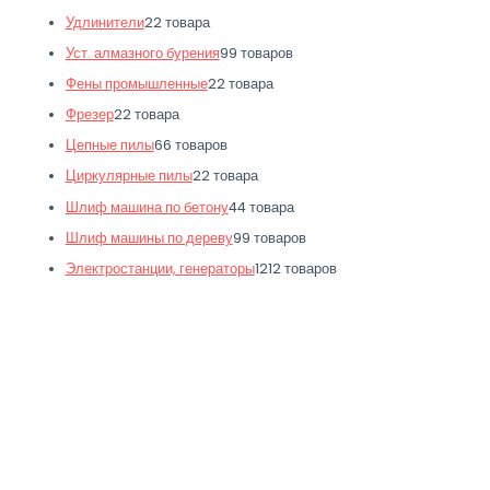
Удлинители
2
2 товара
Уст. алмазного бурения
9
9 товаров
Фены промышленные
2
2 товара
Фрезер
2
2 товара
Цепные пилы
6
6 товаров
Циркулярные пилы
2
2 товара
Шлиф машина по бетону
4
4 товара
Шлиф машины по дереву
9
9 товаров
Электростанции, генераторы
12
12 товаров