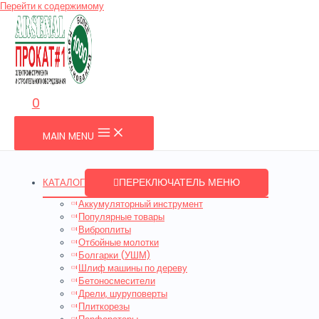
Перейти к содержимому
0
MAIN MENU
ПЕРЕКЛЮЧАТЕЛЬ МЕНЮ
КАТАЛОГ
Аккумуляторный инструмент
Популярные товары
Виброплиты
Отбойные молотки
Болгарки (УШМ)
Шлиф машины по дереву
Бетоносмесители
Дрели, шуруповерты
Плиткорезы