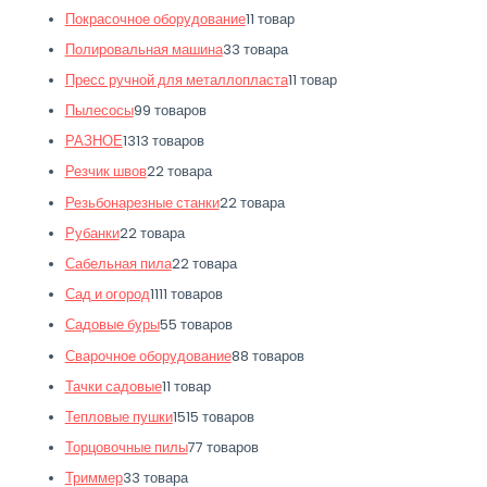
Покрасочное оборудование
1
1 товар
Полировальная машина
3
3 товара
Пресс ручной для металлопласта
1
1 товар
Пылесосы
9
9 товаров
РАЗНОЕ
13
13 товаров
Резчик швов
2
2 товара
Резьбонарезные станки
2
2 товара
Рубанки
2
2 товара
Сабельная пила
2
2 товара
Сад и огород
11
11 товаров
Садовые буры
5
5 товаров
Сварочное оборудование
8
8 товаров
Тачки садовые
1
1 товар
Тепловые пушки
15
15 товаров
Торцовочные пилы
7
7 товаров
Триммер
3
3 товара