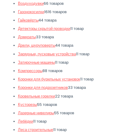
Воздуходувки
6
6 товаров
Газонокосилки
16
16 товаров
Гайковёрты
4
4 товара
Детекторы скрытой проводки
1
1 товар
Домкраты
3
3 товара
Дрели, шуруповерты
4
4 товара
Зарядные, пусковые устройства
1
1 товар
Затирочные машины
1
1 товар
Компрессоры
8
8 товаров
Коронки для бурильных установок
1
1 товар
Коронки для подрозетников
3
3 товара
Кровельные горелки
2
2 товара
Кусторезы
5
5 товаров
Лазерные нивелиры
5
5 товаров
Лебёдки
1
1 товар
Леса строительные
1
1 товар