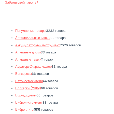
Забыли свой пароль?
Популярные товары
32
32 товара
Автомобильные ключи
2
2 товара
Аккумуляторный инструмент
26
26 товаров
Алмазные диски
3
3 товара
Алмазные чашки
1
1 товар
Аэратор/Скарификатор
3
3 товара
Бензорезы
6
6 товаров
Бетоносмесители
4
4 товара
Болгарки (УШМ)
6
6 товаров
Бороздоделы
6
6 товаров
Виброинструмент
3
3 товара
Виброплиты
15
15 товаров