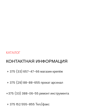
в
т
в
а
р
а
о
а
р
в
о
а
в
р
о
в
Quick Links
КАТАЛОГ
КОНТАКТНАЯ ИНФОРМАЦИЯ
+ 375 (33) 657-47-66 магазин крепёж
+ 375 (29) 88-88-655 прокат арсенал
+375 (33) 388-06-55 ремонт инструмента
+ 375 152 555-855 Тел/факс