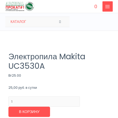
Перейти
0
к
MAIN
содержимому
MENU
ПЕРЕКЛЮЧАТЕЛЬ
КАТАЛОГ
МЕНЮ
Электропила Makita
UC3530A
Br
25.00
25,00 руб. в сутки
Количество
товара
Электропила
В КОРЗИНУ
Makita