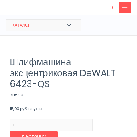
Перейти
0
к
MAIN
содержимому
MENU
ПЕРЕКЛЮЧАТЕЛЬ
КАТАЛОГ
МЕНЮ
Шлифмашина
эксцентриковая DeWALT
6423-QS
Br
15.00
15,00 руб. в сутки
Количество
товара
Шлифмашина