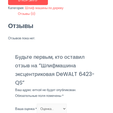
В КОРЗИНУ
эксцентриковая
Категория:
Шлиф машины по дереву
DeWALT
Отзывы (0)
6423-
QS
Отзывы
Отзывов пока нет.
Будьте первым, кто оставил
отзыв на “Шлифмашина
эксцентриковая DeWALT 6423-
QS”
Ваш адрес email не будет опубликован.
Обязательные поля помечены
*
Ваша оценка
*