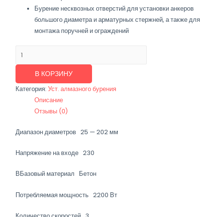
Бурение несквозных отверстий для установки анкеров
большого диаметра и арматурных стержней, а также для
монтажа поручней и ограждений
Количество
товара
Установка
В КОРЗИНУ
алмазного
Категория:
Уст. алмазного бурения
бурения
Описание
DD
Отзывы (0)
160
Диапазон диаметров 25 — 202 мм
Напряжение на входе 230
ВБазовый материал Бетон
Потребляемая мощность 2200 Вт
Количество скоростей 3