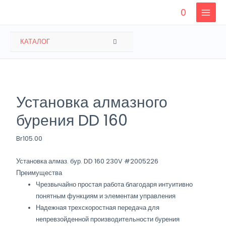
Перейти
0
к
MAIN
содержимому
MENU
ПЕРЕКЛЮЧАТЕЛЬ
КАТАЛОГ
МЕНЮ
Установка алмазного
бурения DD 160
Br
105.00
Установка алмаз. бур. DD 160 230V
#2005226
Преимущества
Чрезвычайно простая работа благодаря интуитивно
понятным функциям и элементам управления
Надежная трехскоростная передача для
непревзойденной производительности бурения