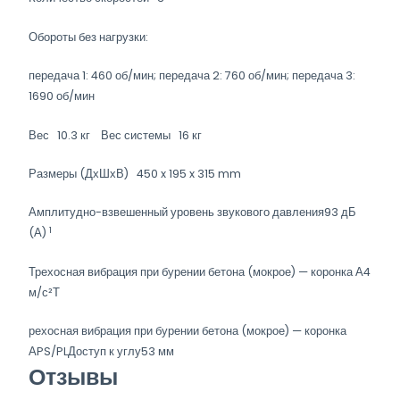
Обороты без нагрузки:
передача 1: 460 об/мин; передача 2: 760 об/мин; передача 3:
1690 об/мин
Вес 10.3 кг Вес системы 16 кг
Размеры (ДхШхВ) 450 x 195 x 315 mm
Амплитудно-взвешенный уровень звукового давления93 дБ
1
(А)
Трехосная вибрация при бурении бетона (мокрое) — коронка А4
м/с²Т
рехосная вибрация при бурении бетона (мокрое) — коронка
АPS/PLДоступ к углу53 мм
Отзывы