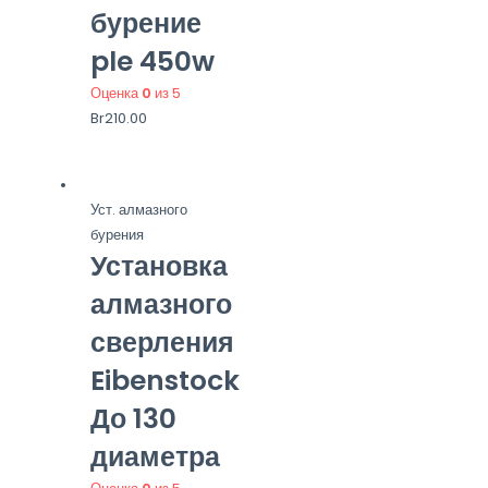
бурение
ple 450w
Оценка
0
из 5
Br
210.00
Уст. алмазного
бурения
Установка
алмазного
сверления
Eibenstock
До 130
диаметра