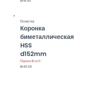
Br
16.00
Оснастка
Коронка
биметаллическая
HSS
d152mm
Оценка
0
из 5
Br
40.00