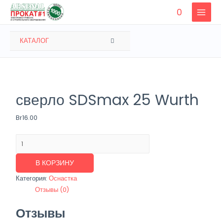
Перейти
0
к
MAIN
содержимому
MENU
ПЕРЕКЛЮЧАТЕЛЬ
КАТАЛОГ
МЕНЮ
сверло SDSmax 25 Wurth
Br
16.00
Количество
товара
сверло
В КОРЗИНУ
SDSmax
Категория:
Оснастка
25
Отзывы (0)
Wurth
Отзывы