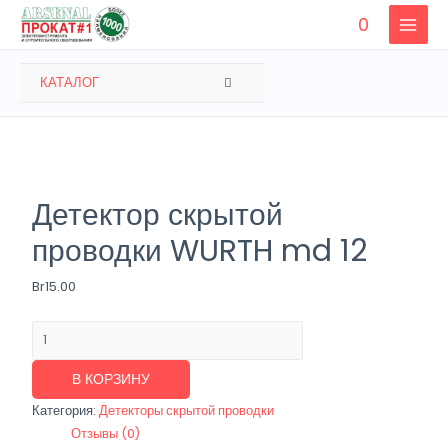
Перейти
0
к
MAIN
содержимому
MENU
ПЕРЕКЛЮЧАТЕЛЬ
КАТАЛОГ
МЕНЮ
Детектор скрытой
проводки WURTH md 12
Br
15.00
Количество
товара
Детектор
В КОРЗИНУ
скрытой
Категория:
Детекторы скрытой проводки
проводки
Отзывы (0)
WURTH